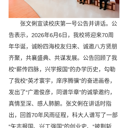
张文俐宣读校庆第一号公告并讲话。公
告表示，2026年6月6日，我校将迎来70周
年华诞，诚盼四海校友归来、诚邀八方贤朋
齐聚，共襄盛典、共谋发展。公告回顾了我
校“薪传四脉，兴学报国”的办学历史，勾勒
了我校“英才寰宇，庠序腾骥”的奋进画卷，
发出了“广邀俊彦，同谱华章”的诚挚邀约，
真情至深、感人肺腑。张文俐在讲话时指
出，回首70年风雨征程，科大人谱写了一部
“矢志报国、兴工强国”的创业史、“披荆斩