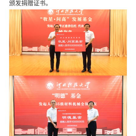
颁发捐赠证书。